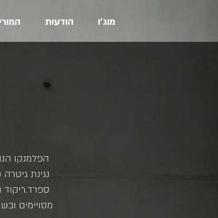
מוג'ו
הודעות
המורי
ספרד.ריקוד ה
מסויימים ובשי