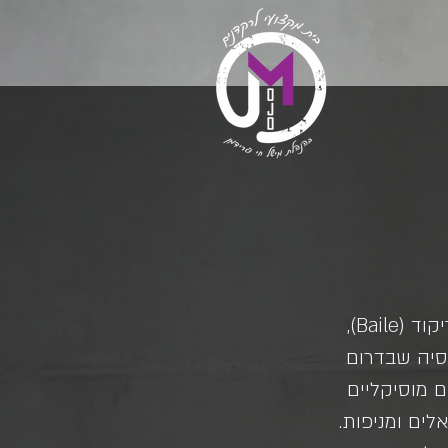
הפלמנקו הנו אמנות ספרדית המורכבת מ-4 מרכיבים: שירה (Cante), ריקוד (Baile),
 מקורה בחבל אנדלוסיה שבדרום
ם מוסיקליים
לים ומניפות.