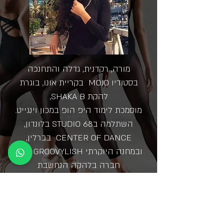
מורה, רקדנית, גדלה והתחנכה
בסטודיו MOJO בקריית אונו, בוגרת
להקת SHAKA B,
מוסמכת לימוד היפ הופ במכון וינגייט.
השתלמה בSTUDIO 68 בלונדון,
CENTER OF DANCE בברלין,
ובמחנה היוקרתי GROOVYLISH ביוון.
חברה בלהקה הנחשבת
O.T.B HIP HOP CREW.